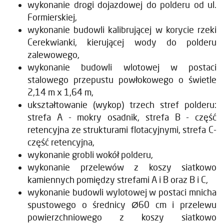
wykonanie drogi dojazdowej do polderu od ul.
Formierskiej,
wykonanie budowli kalibrującej w korycie rzeki
Cerekwianki, kierującej wody do polderu
zalewowego,
wykonanie budowli wlotowej w postaci
stalowego przepustu powłokowego o świetle
2,14 m x 1,64 m,
ukształtowanie (wykop) trzech stref polderu:
strefa A - mokry osadnik, strefa B - część
retencyjna ze strukturami flotacyjnymi, strefa C-
część retencyjna,
wykonanie grobli wokół polderu,
wykonanie przelewów z koszy siatkowo
kamiennych pomiędzy strefami A i B oraz B i C,
wykonanie budowli wylotowej w postaci mnicha
spustowego o średnicy Ø60 cm i przelewu
powierzchniowego z koszy siatkowo