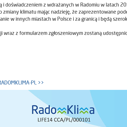
dzą i doświadczeniem z wdrażanych w Radomiu w latach 2
a do zmiany klimatu mając nadzieję, że zaprezentowane pod
nie w innych miastach w Polsce i za granicą i będą szer
i wraz z formularzem zgłoszeniowym zostaną udostępnion
>
IFERADOMKLIMA-PL >>