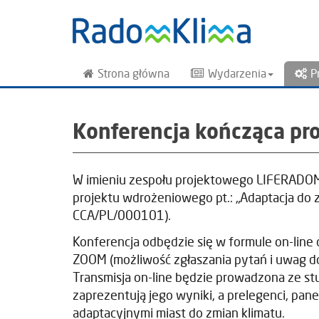
Strona główna
Wydarzenia
P
Konferencja kończąca pro
W imieniu zespołu projektowego LIFERADOMK
projektu wdrożeniowego pt.: „Adaptacja do
CCA/PL/000101).
Konferencja odbędzie się w formule on-line d
ZOOM (możliwość zgłaszania pytań i uwag do
Transmisja on-line będzie prowadzona ze s
zaprezentują jego wyniki, a prelegenci, pa
adaptacyjnymi miast do zmian klimatu.