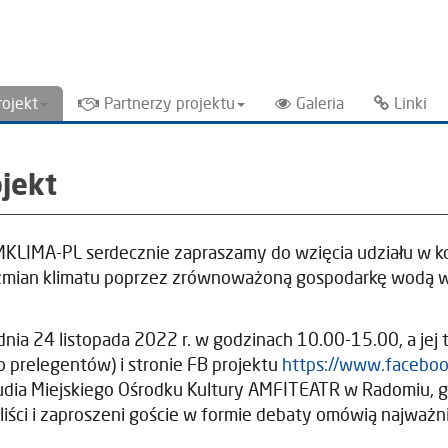
rojekt
Partnerzy projektu
Galeria
Linki
jekt
LIMA-PL serdecznie zapraszamy do wzięcia udziału w ko
 zmian klimatu poprzez zrównoważoną gospodarkę wodą w 
nia 24 listopada 2022 r. w godzinach 10.00-15.00, a jej t
 prelegentów) i stronie FB projektu
https://www.facebo
tudia Miejskiego Ośrodku Kultury AMFITEATR w Radomiu, 
neliści i zaproszeni goście w formie debaty omówią najwa