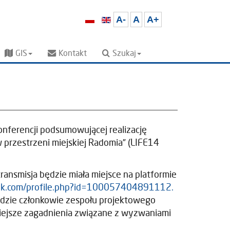
A-
A
A+
GIS
Kontakt
Szukaj
nferencji podsumowującej realizację
przestrzeni miejskiej Radomia” (LIFE14
ransmisja będzie miała miejsce na platformie
ok.com/profile.php?id=100057404891112.
gdzie członkowie zespołu projektowego
żniejsze zagadnienia związane z wyzwaniami