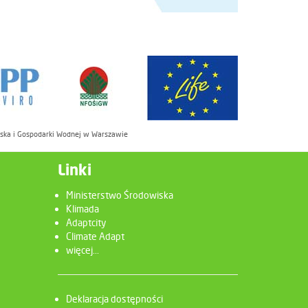
iska i Gospodarki Wodnej w Warszawie
Linki
Ministerstwo Środowiska
Klimada
Adaptcity
Climate Adapt
więcej...
Deklaracja dostępności