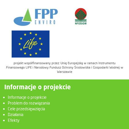
projekt współfinansowany przez: Unię Europejską w ramach Instrumentu
Finansowego LIFE i Narodowy Fundusz Ochrony Środowiska i Gospodarki Wodnej w
Warszawie
Informacje o projekcie
Informacje o projekcie
Problem do rozwiązania
Cele przedsięwzięcia
Działania
Efekty