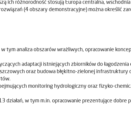
ich różnorodność stosują Europa centralna, wschodnia i 
 rozwiązań (4 obszary demonstracyjne) można określić zaró
, w tym analiza obszarów wrażliwych, opracowanie koncep
tyczących adaptacji istniejących zbiorników do łagodzeni
szczowych oraz budowa błękitno-zielonej infrastruktury
ntów.
obejmujących monitoring hydrologiczny oraz fizyko-chem
 13 działań, w tym m.in. opracowanie prezentujące dobre p