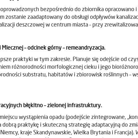
prowadzonych bezpośrednio do zbiornika opracowano i 
em zostanie zaadaptowany do obsługi odpływów kanaliza
izacji deszczowej w centrum miasta – przy zrewitalizow
i Mlecznej – odcinek górny – remeandryzacja.
psze praktyki w tym zakresie. Planuje się odejście od czy
iem różnorodności morfologicznej cieku i jego bioróżnoro
rodności substratu, habitatów i zbiorowisk roślinnych – w
jnych błękitno – zielonej infrastruktury.
cu wystąpienia opadu (podejście zintegrowane, „kontrola
dobrą praktykę i skuteczną strategię adaptacyjną do zmi
Niemcy, kraje Skandynawskie, Wielka Brytania i Francja). 