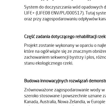
System do doczyszczania wód opadowych do
LIFE+ (LIFE08 ENV/PL/000517). Tutaj syst
oraz przy zagospodarowaniu odpływów kanal
Część zadania dotyczącego rehabilitacji rzek
Projekt zostanie wykonany w oparciu o najle
które na ogół wiąże się ze znacznym obniżen
zachowaniem sekwencji bystrzy i plos, różno
stanu ekologicznego rzeki.
Budowa innowacyjnych rozwiązań demonstracy
Zrównoważone zagospodarowanie wody w miejs
szeroko stosowane i powszechnie uznane za 
Kanada, Australia, Nowa Zelandia, w Europie 