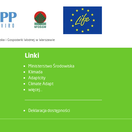
iska i Gospodarki Wodnej w Warszawie
Linki
Ministerstwo Środowiska
Klimada
Adaptcity
Climate Adapt
więcej...
Deklaracja dostępności