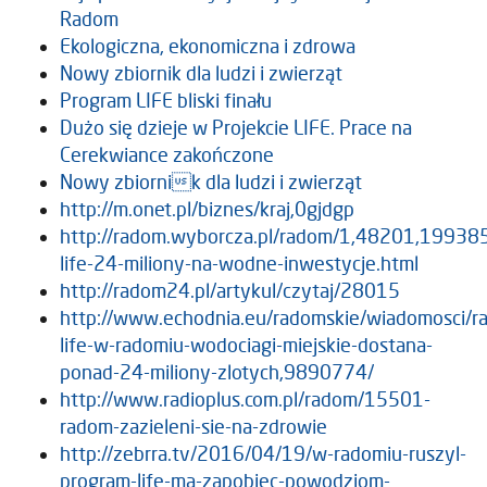
Radom
Ekologiczna, ekonomiczna i zdrowa
Nowy zbiornik dla ludzi i zwierząt
Program LIFE bliski finału
Dużo się dzieje w Projekcie LIFE. Prace na
Cerekwiance zakończone
Nowy zbiornik dla ludzi i zwierząt
http://m.onet.pl/biznes/kraj,0gjdgp
http://radom.wyborcza.pl/radom/1,48201,19938
life-24-miliony-na-wodne-inwestycje.html
http://radom24.pl/artykul/czytaj/28015
http://www.echodnia.eu/radomskie/wiadomosci/r
life-w-radomiu-wodociagi-miejskie-dostana-
ponad-24-miliony-zlotych,9890774/
http://www.radioplus.com.pl/radom/15501-
radom-zazieleni-sie-na-zdrowie
http://zebrra.tv/2016/04/19/w-radomiu-ruszyl-
program-life-ma-zapobiec-powodziom-