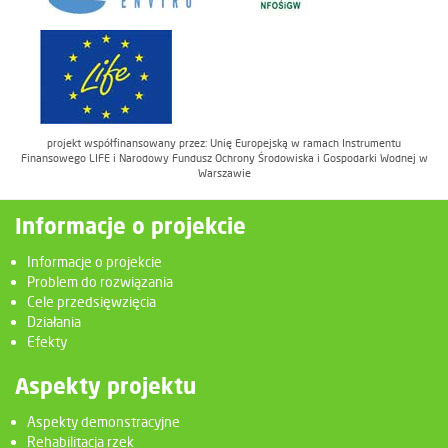
projekt współfinansowany przez: Unię Europejską w ramach Instrumentu
Finansowego LIFE i Narodowy Fundusz Ochrony Środowiska i Gospodarki Wodnej w
Warszawie
Informacje o projekcie
Informacje o projekcie
Problem do rozwiązania
Cele przedsięwzięcia
Działania
Efekty
Aspekty projektu
Aspekty demonstracyjne
Rehabilitacja rzek