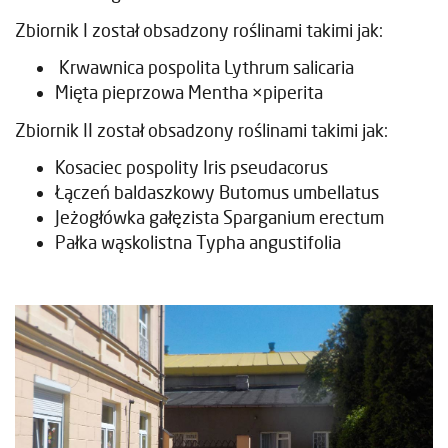
Zbiornik I został obsadzony roślinami takimi jak:
Krwawnica pospolita Lythrum salicaria
Mięta pieprzowa Mentha ×piperita
Zbiornik II został obsadzony roślinami takimi jak:
Kosaciec pospolity Iris pseudacorus
Łączeń baldaszkowy Butomus umbellatus
Jeżogłówka gałęzista Sparganium erectum
Pałka wąskolistna Typha angustifolia