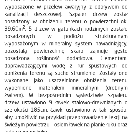
wyposażone w przelew awaryjny z odpływem do
kanalizacji deszczowej. Szpaler drzew został
posadzony w obniżeniu terenu o powierzchni ok.
2
39,60m
. 5 drzew w gatunkach rodzimych zostało
posadzonych w podłożu strukturalnym
wyposażonym w mineralny system nawadniający,
pozostałą powierzchnię skarp zajmuje gęsto
posadzona roślinność dodatkowa. Elementami
doprawadzającymi wodę z rur spustowych do
obniżenia terenu są suche strumienie. Zostały one
wykonane jako uszczelnione obniżenia terenu
wypełnione materiałem mineralnym (drobnym
żwirem). W bezpośrednim sąsiedztwie szpaleru
drzew ustawiono 9 ławek stalowo-drewnianych o
szerokości 185cm. Ławki ustawiono w taki sposób,
aby umożliwić na przykład przeprowadzenie lekcji na
świeżym powietrzu – osiem ławek na planie łuku oraz
jedna naprzeciwko.