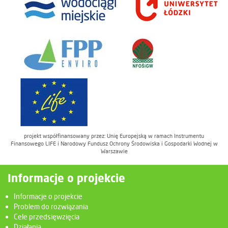
projekt współfinansowany przez: Unię Europejską w ramach Instrumentu
Finansowego LIFE i Narodowy Fundusz Ochrony Środowiska i Gospodarki Wodnej w
Warszawie
Informacje o projekcie
Informacje o projekcie
Problem do rozwiązania
Cele przedsięwzięcia
Działania