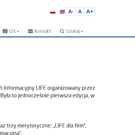
A-
A
A+
GIS
Kontakt
Szukaj
eń Informacyjny LIFE organizowany przez
yła to jednocześnie pierwsza edycja, w
z trzy merytoryczne: „LIFE dla firm”,
macyjna”.