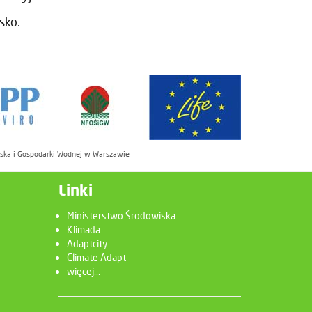
sko.
iska i Gospodarki Wodnej w Warszawie
Linki
Ministerstwo Środowiska
Klimada
Adaptcity
Climate Adapt
więcej...