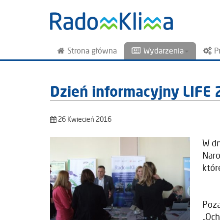
Strona główna
Wydarzenia
P
Dzień informacyjny LIFE
26 Kwiecień 2016
W dn
Naro
któr
Poza
„Och