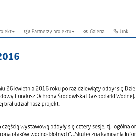
rojekt
Partnerzy projektu
Galeria
Linki
 2016
iu 26 kwietnia 2016 roku po raz dziewiąty odbył się Dzi
dowy Fundusz Ochrony Środowiska i Gospodarki Wodnej. B
ej brał udział nasz projekt.
 częścią wystawową odbyły się cztery sesje, tj. ogólna ora
rona ptaków wodno-błotnych”, „Skuteczna kampania infor