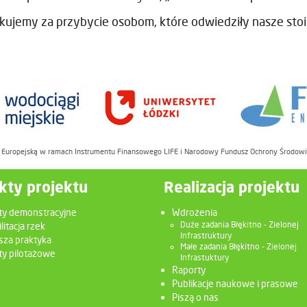
kujemy za przybycie osobom, które odwiedziły nasze stoi
ę Europejską w ramach Instrumentu Finansowego LIFE i Narodowy Fundusz Ochrony Środow
kty projektu
Realizacja projektu
ty demonstracyjne
Wdrożenia
litacja rzek
Duże zadania Błękitno - Zielonej
Infrastruktury
sza praktyka
Małe zadania Błękitno - Zielonej
y pilotażowe
Infrastuktury
Raporty
Publikacje naukowe i prasowe
Piszą o nas