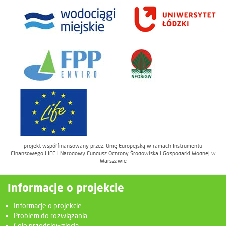
projekt współfinansowany przez: Unię Europejską w ramach Instrumentu
Finansowego LIFE i Narodowy Fundusz Ochrony Środowiska i Gospodarki Wodnej w
Warszawie
Informacje o projekcie
Informacje o projekcie
Problem do rozwiązania
Cele przedsięwzięcia