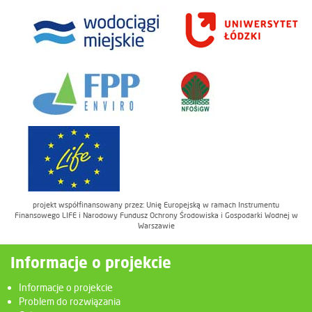
projekt współfinansowany przez: Unię Europejską w ramach Instrumentu
Finansowego LIFE i Narodowy Fundusz Ochrony Środowiska i Gospodarki Wodnej w
Warszawie
Informacje o projekcie
Informacje o projekcie
Problem do rozwiązania