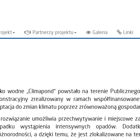
rojekt
Partnerzy projektu
Galeria
Linki
ko wodne „Climapond” powstało na terenie Publicznego 
nstracyjny zrealizowany w ramach współfinansowaneg
ptacja do zmian klimatu poprzez zrównoważoną gospodark
 rozwiązanie umożliwia przechwytywanie i miejscowe
ypadku wystąpienia intensywnych opadów. Dodat
óżnorodności, a dzięki temu, że jest zlokalizowane na te