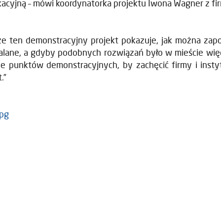
acyjną – mówi koordynatorka projektu Iwona Wagner z fi
że ten demonstracyjny projekt pokazuje, jak można zap
alane, a gdyby podobnych rozwiązań było w mieście więc
ie punktów demonstracyjnych, by zachęcić firmy i inst
.”