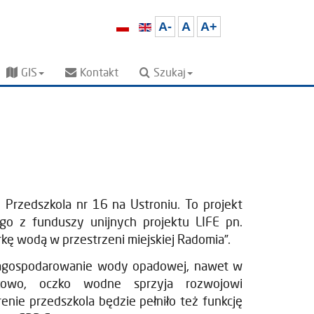
A-
A
A+
GIS
Kontakt
Szukaj
Przedszkola nr 16 na Ustroniu. To projekt
o z funduszy unijnych projektu LIFE pn.
ę wodą w przestrzeni miejskiej Radomia”.
 zagospodarowanie wody opadowej, nawet w
kowo, oczko wodne sprzyja rozwojowi
renie przedszkola będzie pełniło też funkcję