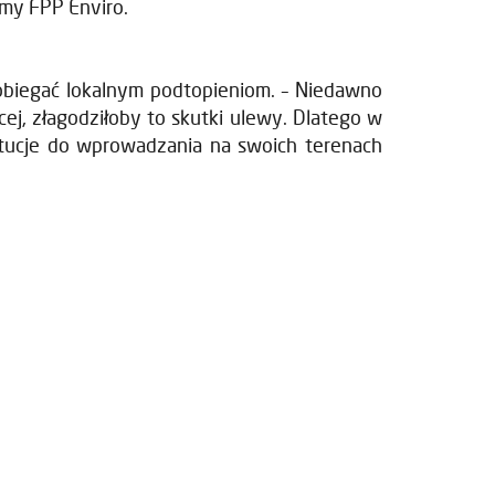
rmy FPP Enviro.
obiegać lokalnym podtopieniom. – Niedawno
ej, złagodziłoby to skutki ulewy. Dlatego w
ytucje do wprowadzania na swoich terenach