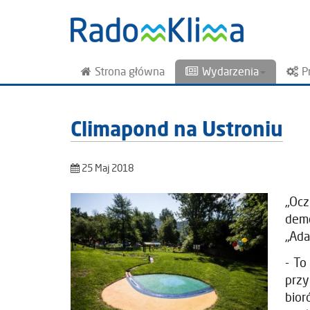
Strona główna
Wydarzenia
P
Climapond na Ustroniu
25 Maj 2018
„Ocz
demo
„Ada
- To
prz
bior