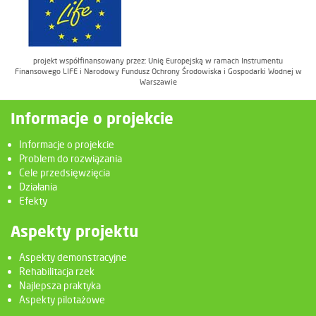
projekt współfinansowany przez: Unię Europejską w ramach Instrumentu
Finansowego LIFE i Narodowy Fundusz Ochrony Środowiska i Gospodarki Wodnej w
Warszawie
Informacje o projekcie
Informacje o projekcie
Problem do rozwiązania
Cele przedsięwzięcia
Działania
Efekty
Aspekty projektu
Aspekty demonstracyjne
Rehabilitacja rzek
Najlepsza praktyka
Aspekty pilotażowe