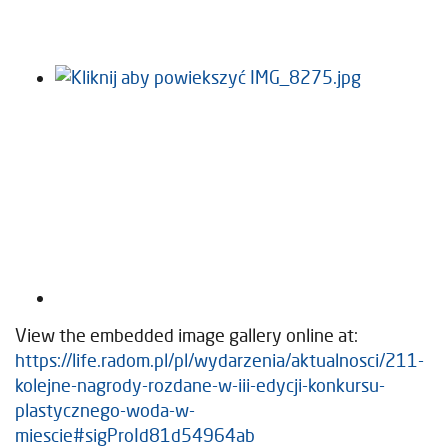
View the embedded image gallery online at:
https://life.radom.pl/pl/wydarzenia/aktualnosci/211-
kolejne-nagrody-rozdane-w-iii-edycji-konkursu-
plastycznego-woda-w-
miescie#sigProId81d54964ab