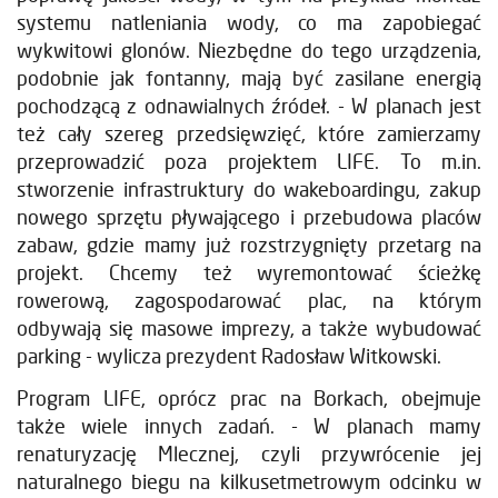
systemu natleniania wody, co ma zapobiegać
wykwitowi glonów. Niezbędne do tego urządzenia,
podobnie jak fontanny, mają być zasilane energią
pochodzącą z odnawialnych źródeł. - W planach jest
też cały szereg przedsięwzięć, które zamierzamy
przeprowadzić poza projektem LIFE. To m.in.
stworzenie infrastruktury do wakeboardingu, zakup
nowego sprzętu pływającego i przebudowa placów
zabaw, gdzie mamy już rozstrzygnięty przetarg na
projekt. Chcemy też wyremontować ścieżkę
rowerową, zagospodarować plac, na którym
odbywają się masowe imprezy, a także wybudować
parking - wylicza prezydent Radosław Witkowski.
Program LIFE, oprócz prac na Borkach, obejmuje
także wiele innych zadań. - W planach mamy
renaturyzację Mlecznej, czyli przywrócenie jej
naturalnego biegu na kilkusetmetrowym odcinku w