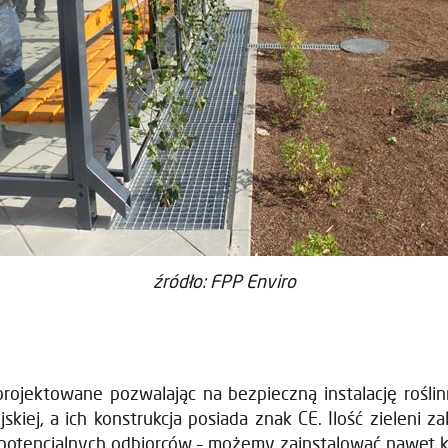
źródło: FPP Enviro
projektowane pozwalając na bezpieczną instalację rośli
ej, a ich konstrukcja posiada znak CE. Ilość zieleni z
potencjalnych odbiorców – możemy zainstalować nawet ki