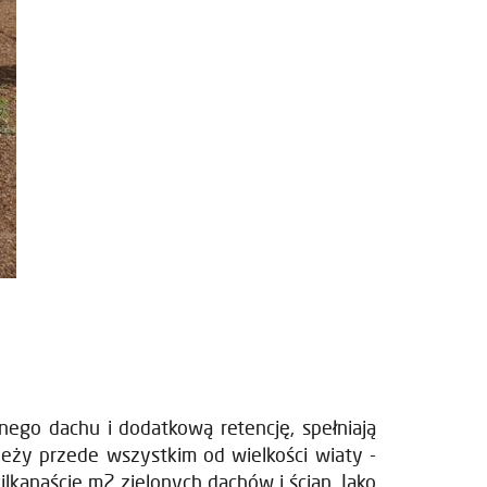
nnego dachu i dodatkową retencję, spełniają
ależy przede wszystkim od wielkości wiaty -
lkanaście m2 zielonych dachów i ścian. Jako