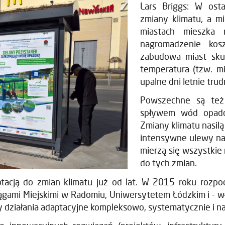
Lars Briggs: W ost
zmiany klimatu, a mi
miastach mieszka 
nagromadzenie kosz
zabudowa miast sku
temperatura (tzw. mi
upalne dni letnie tru
Powszechne są też
spływem wód opadow
Zmiany klimatu nasilą
intensywne ulewy nasi
mierzą się wszystkie 
do tych zmian.
acją do zmian klimatu już od lat. W 2015 roku rozpoczą
mi Miejskimi w Radomiu, Uniwersytetem Łódzkim i - właś
 działania adaptacyjne kompleksowo, systematycznie i na 