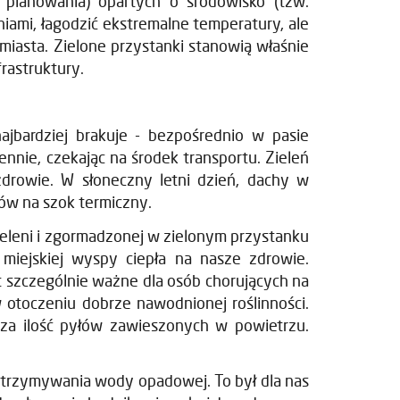
 planowania) opartych o środowisko (tzw.
ami, łagodzić ekstremalne temperatury, ale
miasta. Zielone przystanki stanowią właśnie
rastruktury.
najbardziej brakuje - bezpośrednio w pasie
nnie, czekając na środek transportu. Zieleń
drowie. W słoneczny letni dzień, dachy w
ów na szok termiczny.
ieleni i zgormadzonej w zielonym przystanku
miejskiej wyspy ciepła na nasze zdrowie.
 szczególnie ważne dla osób chorujących na
w otoczeniu dobrze nawodnionej roślinności.
sza ilość pyłów zawieszonych w powietrzu.
zatrzymywania wody opadowej. To był dla nas