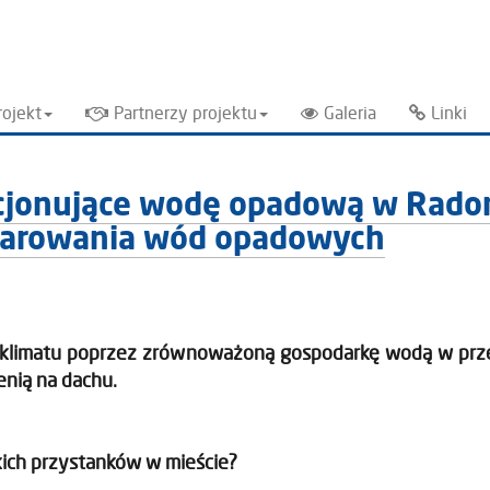
rojekt
Partnerzy projektu
Galeria
Linki
ncjonujące wodę opadową w Radom
odarowania wód opadowych
n klimatu poprzez zrównoważoną gospodarkę wodą w przes
nią na dachu.
kich przystanków w mieście?