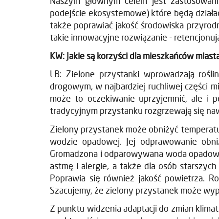
Naszym głównym celem jest zastosowanie 
podejście ekosystemowe) które będą działa
także poprawiać jakość środowiska przyrodn
takie innowacyjne rozwiązanie - retencjonuj
KW: Jakie są korzyści dla mieszkańców mias
LB: Zielone przystanki wprowadzają roślin
drogowym, w najbardziej ruchliwej części m
może to oczekiwanie uprzyjemnić, ale i 
tradycyjnym przystanku rozgrzewają się naw
Zielony przystanek może obniżyć temperatur
wodzie opadowej. Jej odprawowanie obniż
Gromadzona i odparowywana woda opadowa po
astmę i alergie, a także dla osób starszyc
Poprawia się również jakość powietrza. R
Szacujemy, że zielony przystanek może wyp
Z punktu widzenia adaptacji do zmian klima