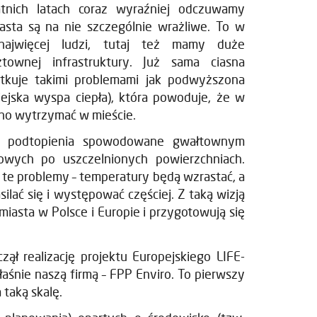
atnich latach coraz wyraźniej odczuwamy
asta są na nie szczególnie wrażliwe. To w
najwięcej ludzi, tutaj też mamy duże
townej infrastruktury. Już sama ciasna
tkuje takimi problemami jak podwyższona
ejska wyspa ciepła), która powoduje, że w
dno wytrzymać w mieście.
 podtopienia spowodowane gwałtownym
ych po uszczelnionych powierzchniach.
 te problemy – temperatury będą wzrastać, a
lać się i występować częściej. Z taką wizją
miasta w Polsce i Europie i przygotowują się
ł realizację projektu Europejskiego LIFE-
nie naszą firmą – FPP Enviro. To pierwszy
taką skalę.