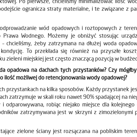
ektowej. Po pierwsze, chcieliśmy minimalizować ilość w
podejście ogranicza straty materialne, i te związane z
 odprowadzanie wód opadowych i roztopowych z teren
 Prawa Wodnego. Możemy je obniżyć stosując urządze
e – chcieliśmy, żeby zatrzymana na dłużej woda opadowa
 kondycję. To przekłada się również na przyszłe kos
u zieleni miejskiej jest często znaczącą pozycją w budżec
oda opadowa na dachach tych przystanków? Czy mógłby
i o ilość możliwej do retencjonowania wody opadowej?
h przystankach na kilka sposobów. Każdy przystanek jes
i dach zatrzymuje w skali roku nawet 90% spadającej na n
 i odparowywana, robiąc niejako miejsce dla kolejnego
odników zatrzymywana jest w skrzyni z zimozielonymi p
ające zielone ściany jest rozsączana na pobliskim tere