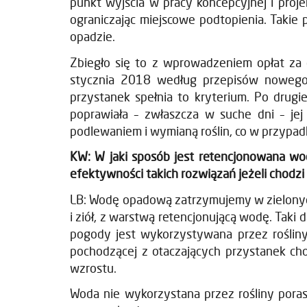
punkt wyjścia w pracy koncepcyjnej i proj
ograniczając miejscowe podtopienia. Takie 
opadzie.
Zbiegło się to z wprowadzeniem opłat za
stycznia 2018 według przepisów nowego
przystanek spełnia to kryterium. Po drugi
poprawiała – zwłaszcza w suche dni – jej
podlewaniem i wymianą roślin, co w przypadk
KW: W jaki sposób jest retencjonowana w
efektywności takich rozwiązań jeżeli chodz
LB: Wodę opadową zatrzymujemy w zielonyc
i ziół, z warstwą retencjonującą wodę. Tak
pogody jest wykorzystywana przez rośliny
pochodzącej z otaczających przystanek ch
wzrostu.
Woda nie wykorzystana przez rośliny porast