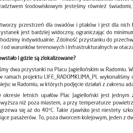
oradztwem środowiskowym jesteśmy również świadomi,
tworzy przestrzeń dla owadów i ptaków i jest dla nich 
ystanek jest bardziej widoczny, ograniczając do minimum l
chodzimy indywidualnie. Zdolność przystanku do przechw
a i od warunków terenowych i infrastrukturalnych w otacza
owstało i gdzie są zlokalizowane?
my dwa przystanki na Placu Jagiellońskim w Radomiu. W
 w ramach projektu LIFE_RADOMKLIMA_PL wykonaliśmy o
ejsc w Radomiu, w których podjęcie działań z zakresu adap
w okresie letnich upałów Plac Jagielloński jest jednym
 wyższa niż poza miastem, a przy temperaturze powietrz
grzewa się aż do 40°C. Takie zjawisko jest niestety szk
 tysiące pasażerów. To, poza dworcem kolejowym, jeden z