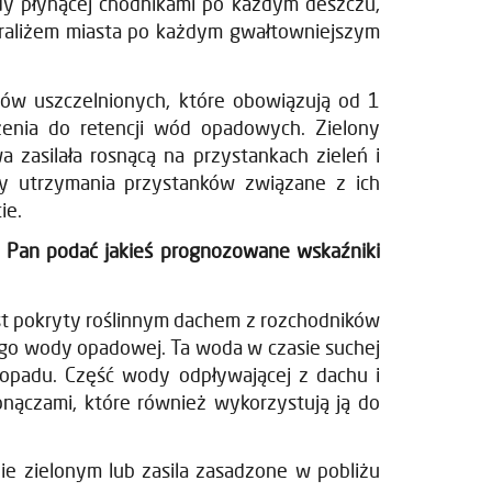
ody płynącej chodnikami po każdym deszczu,
 paraliżem miasta po każdym gwałtowniejszym
ów uszczelnionych, które obowiązują od 1
nia do retencji wód opadowych. Zielony
 zasilała rosnącą na przystankach zieleń i
zty utrzymania przystanków związane z ich
ie.
 Pan podać jakieś prognozowane wskaźniki
t pokryty roślinnym dachem z rozchodników
iego wody opadowej. Ta woda w czasie suchej
 opadu. Część wody odpływającej z dachu i
nączami, które również wykorzystują ją do
nie zielonym lub zasila zasadzone w pobliżu