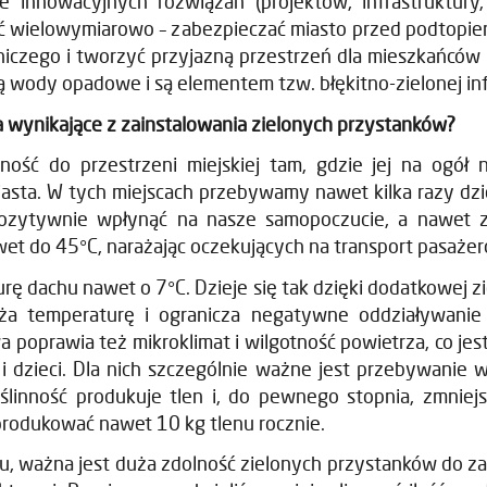
innowacyjnych rozwiązań (projektów, infrastruktury,
ć wielowymiarowo – zabezpieczać miasto przed podtopieni
iczego i tworzyć przyjazną przestrzeń dla mieszkańców 
ą wody opadowe i są elementem tzw. błękitno-zielonej inf
ta wynikające z zainstalowania zielonych przystanków?
ność do przestrzeni miejskiej tam, gdzie jej na ogół 
iasta. W tych miejscach przebywamy nawet kilka razy dzie
pozytywnie wpłynąć na nasze samopoczucie, a nawet z
et do 45°C, narażając oczekujących na transport pasażer
ę dachu nawet o 7°C. Dzieje się tak dzięki dodatkowej z
a temperaturę i ogranicza negatywne oddziaływanie 
prawia też mikroklimat i wilgotność powietrza, co jest
h i dzieci. Dla nich szczególnie ważne jest przebywanie 
oślinność produkuje tlen i, do pewnego stopnia, zmniej
rodukować nawet 10 kg tlenu rocznie.
tu, ważna jest duża zdolność zielonych przystanków do 