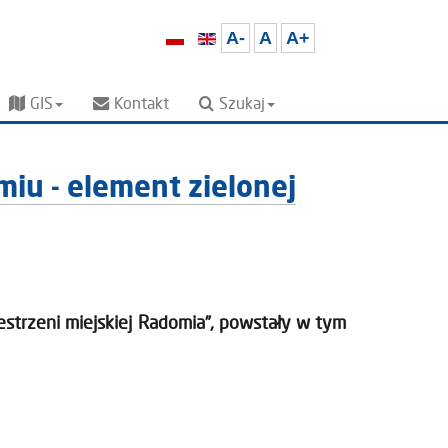
A-
A
A+
GIS
Kontakt
Szukaj
iu - element zielonej
trzeni miejskiej Radomia”, powstały w tym