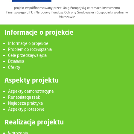
projekt współfinansowany przez: Unię Europejską w ramach Instrumentu
Finansowego LIFE i Narodowy Fundusz Ochrony Środowiska i Gospodarki Wodnej w
Warszawie
Informacje o projekcie
Informacje o projekcie
Problem do rozwiązania
Cele przedsięwzięcia
Działania
Efekty
Aspekty projektu
Aspekty demonstracyjne
Rehabilitacja rzek
Najlepsza praktyka
Aspekty pilotażowe
Realizacja projektu
Wdrożenia