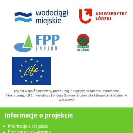
projekt współfinansowany przez: Unię Europejską w ramach Instrumentu
Finansowego LIFE i Narodowy Fundusz Ochrony Środowiska i Gospodarki Wodnej w
Warszawie
Informacje o projekcie
Informacje o projekcie
Problem do rozwiązania