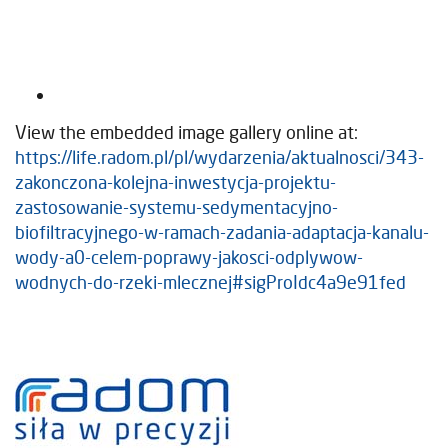
View the embedded image gallery online at:
https://life.radom.pl/pl/wydarzenia/aktualnosci/343-
zakonczona-kolejna-inwestycja-projektu-
zastosowanie-systemu-sedymentacyjno-
biofiltracyjnego-w-ramach-zadania-adaptacja-kanalu-
wody-a0-celem-poprawy-jakosci-odplywow-
wodnych-do-rzeki-mlecznej#sigProIdc4a9e91fed