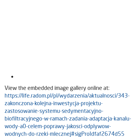
View the embedded image gallery online at:
https://life.radom.pl/pl/wydarzenia/aktualnosci/343-
zakonczona-kolejna-inwestycja-projektu-
zastosowanie-systemu-sedymentacyjno-
biofiltracyjnego-w-ramach-zadania-adaptacja-kanalu-
wody-a0-celem-poprawy-jakosci-odplywow-
wodnych-do-rzeki-mlecznej#sigProIdfaf2674d55