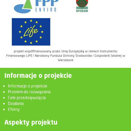
projekt współfinansowany przez: Unię Europejską w ramach Instrumentu
Finansowego LIFE i Narodowy Fundusz Ochrony Środowiska i Gospodarki Wodnej w
Warszawie
Informacje o projekcie
Informacje o projekcie
Problem do rozwiązania
Cele przedsięwzięcia
Działania
Efekty
Aspekty projektu