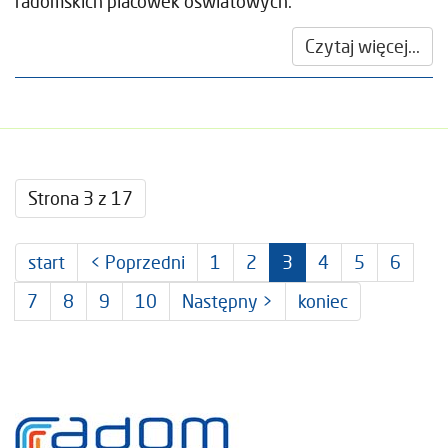
radomskich placówek oświatowych.
Czytaj więcej...
Strona 3 z 17
start
< Poprzedni
1
2
3
4
5
6
7
8
9
10
Następny >
koniec